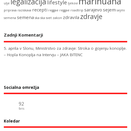
marihuana
legalizacija
lifestyle
ulje
ljekovi
recepti
sarajevo
sejem
priprava
raziskava
reggae
reggae
roadtrip
sejmi
zdravje
semena
zdravila
semena
ska
ska
svet
zakon
Zadnji Komentarji
5. aprila v Slonu, Ministrstvo za zdravje: Stroka o gojenju konoplje.
– Hopla Konoplja
na
Intervju – JAKA BITENC
Socialna omrežja
92
fans
Koledar