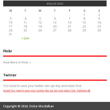
AVGUST 2026
M
T
W
T
F
S
S
1
2
3
4
5
6
7
8
9
10
11
12
13
14
15
16
17
18
19
20
21
22
23
24
25
26
27
28
29
30
31
« Jun
Flickr
View More in Flickr »
Twitter
You need to save your twitter dev api key and token first.
Joined You need to save your twitter dev api key and token first. Followers @
Copyright © 2026. Dolce Vita Balkan