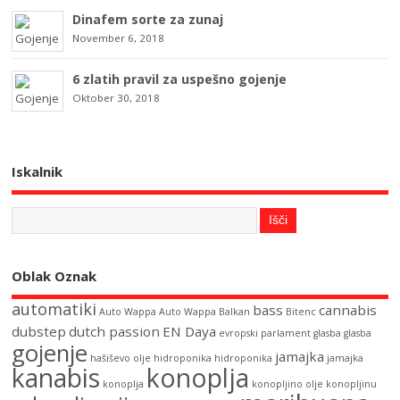
Dinafem sorte za zunaj
November 6, 2018
6 zlatih pravil za uspešno gojenje
Oktober 30, 2018
Iskalnik
Oblak Oznak
automatiki
bass
cannabis
Auto Wappa
Auto Wappa
Balkan
Bitenc
dubstep
dutch passion
EN Daya
evropski parlament
glasba
glasba
gojenje
jamajka
hašiševo olje
hidroponika
hidroponika
jamajka
kanabis
konoplja
konoplja
konopljino olje
konopljinu