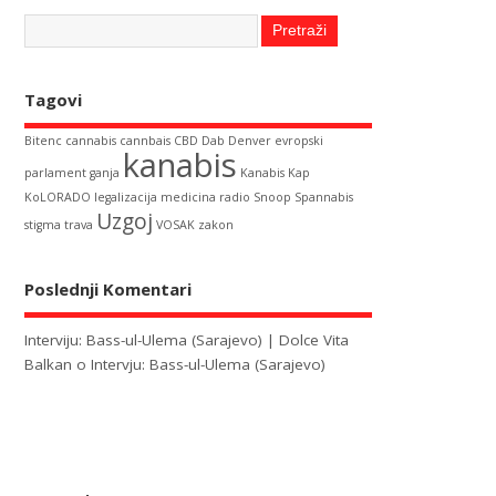
Tagovi
Bitenc
cannabis
cannbais
CBD
Dab
Denver
evropski
kanabis
parlament
ganja
Kanabis Kap
KoLORADO
legalizacija
medicina
radio
Snoop
Spannabis
Uzgoj
stigma
trava
VOSAK
zakon
Poslednji Komentari
Interviju: Bass-ul-Ulema (Sarajevo) | Dolce Vita
Balkan
o
Intervju: Bass-ul-Ulema (Sarajevo)