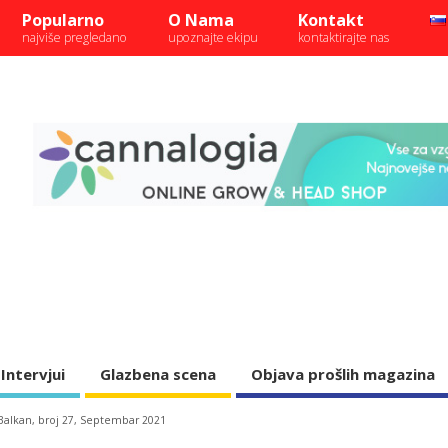
Popularno
O Nama
Kontakt
najviše pregledano
upoznajte ekipu
kontaktirajte nas
Intervjui
Glazbena scena
Objava prošlih magazina
Balkan, broj 27, Septembar 2021