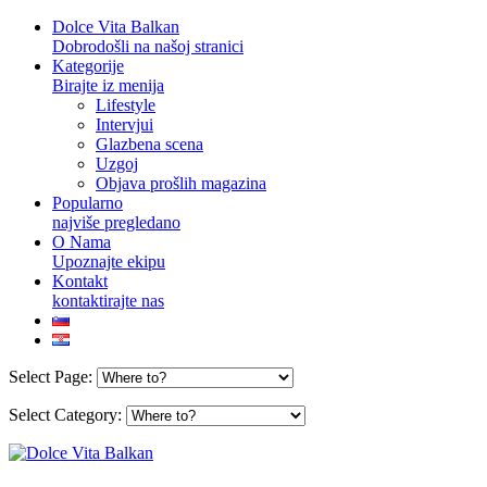
Dolce Vita Balkan
Dobrodošli na našoj stranici
Kategorije
Birajte iz menija
Lifestyle
Intervjui
Glazbena scena
Uzgoj
Objava prošlih magazina
Popularno
najviše pregledano
O Nama
Upoznajte ekipu
Kontakt
kontaktirajte nas
Select Page:
Select Category: