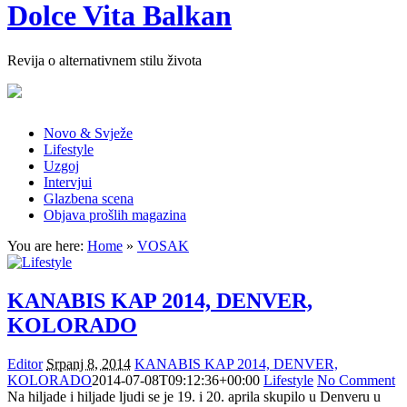
Dolce Vita Balkan
Revija o alternativnem stilu života
Novo & Svježe
Lifestyle
Uzgoj
Intervjui
Glazbena scena
Objava prošlih magazina
You are here:
Home
»
VOSAK
KANABIS KAP 2014, DENVER,
KOLORADO
Editor
Srpanj 8, 2014
KANABIS KAP 2014, DENVER,
KOLORADO
2014-07-08T09:12:36+00:00
Lifestyle
No Comment
Na hiljade i hiljade ljudi se je 19. i 20. aprila skupilo u Denveru u