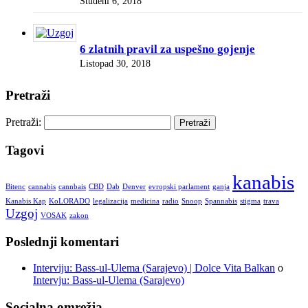
Studeni 6, 2018
6 zlatnih pravil za uspešno gojenje
Listopad 30, 2018
Pretraži
Pretraži:
Tagovi
kanabis
Bitenc
cannabis
cannbais
CBD
Dab
Denver
evropski parlament
ganja
Kanabis Kap
KoLORADO
legalizacija
medicina
radio
Snoop
Spannabis
stigma
trava
Uzgoj
VOSAK
zakon
Poslednji komentari
Interviju: Bass-ul-Ulema (Sarajevo) | Dolce Vita Balkan
o
Intervju: Bass-ul-Ulema (Sarajevo)
Socialna omrežja