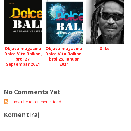
Objava magazina
Objava magazina
Slike
Dolce Vita Balkan,
Dolce Vita Balkan,
broj 27,
broj 25, Januar
Septembar 2021
2021
No Comments Yet
Subscribe to comments feed
Komentiraj