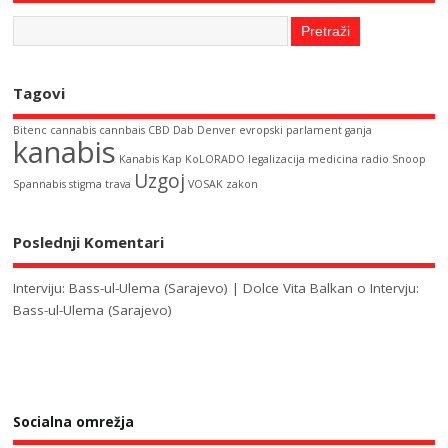
Tagovi
Bitenc
cannabis
cannbais
CBD
Dab
Denver
evropski parlament
ganja
kanabis
Kanabis Kap
KoLORADO
legalizacija
medicina
radio
Snoop
Uzgoj
Spannabis
stigma
trava
VOSAK
zakon
Poslednji Komentari
Interviju: Bass-ul-Ulema (Sarajevo) | Dolce Vita Balkan
o
Intervju:
Bass-ul-Ulema (Sarajevo)
Socialna omrežja