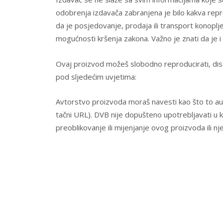
odobrenja izdavača zabranjena je bilo kakva repro
da je posjedovanje, prodaja ili transport konoplj
mogućnosti kršenja zakona. Važno je znati da je i
Ovaj proizvod možeš slobodno reproducirati, distrib
pod sljedećim uvjetima:
Avtorstvo proizvoda moraš navesti kao što to autor
tačni URL). DVB nije dopušteno upotrebljavati u k
preoblikovanje ili mijenjanje ovog proizvoda ili 