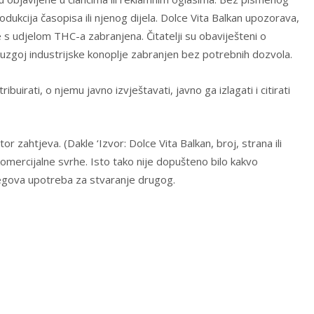
dukcija časopisa ili njenog dijela. Dolce Vita Balkan upozorava,
e s udjelom THC-a zabranjena. Čitatelji su obaviješteni o
 uzgoj industrijske konoplje zabranjen bez potrebnih dozvola.
uirati, o njemu javno izvještavati, javno ga izlagati i citirati
 zahtjeva. (Dakle ‘Izvor: Dolce Vita Balkan, broj, strana ili
omercijalne svrhe. Isto tako nije dopušteno bilo kakvo
njegova upotreba za stvaranje drugog.