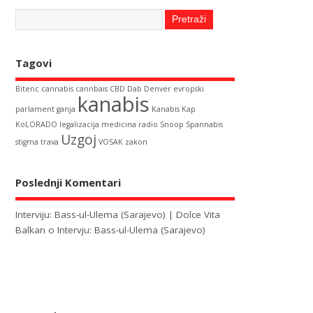
Tagovi
Bitenc
cannabis
cannbais
CBD
Dab
Denver
evropski
kanabis
parlament
ganja
Kanabis Kap
KoLORADO
legalizacija
medicina
radio
Snoop
Spannabis
Uzgoj
stigma
trava
VOSAK
zakon
Poslednji Komentari
Interviju: Bass-ul-Ulema (Sarajevo) | Dolce Vita
Balkan
o
Intervju: Bass-ul-Ulema (Sarajevo)