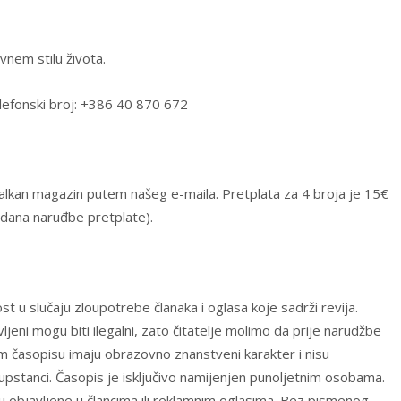
vnem stilu života.
lefonski broj: +386 40 870 672
 Balkan magazin putem našeg e-maila. Pretplata za 4 broja je 15€
 dana naruđbe pretplate).
 u slučaju zloupotrebe članaka i oglasa koje sadrži revija.
jeni mogu biti ilegalni, zato čitatelje molimo da prije narudžbe
om časopisu imaju obrazovno znanstveni karakter i nisu
pstanci. Časopis je isključivo namijenjen punoljetnim osobama.
u objavljene u člancima ili reklamnim oglasima. Bez pismenog