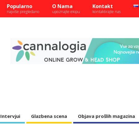
Popularno
O Nama
Kontakt
najviše pregledano
upoznajte ekipu
kontaktirajte nas
Intervjui
Glazbena scena
Objava prošlih magazina