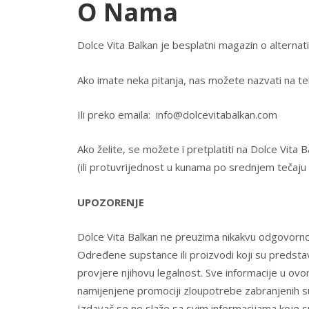
O Nama
Dolce Vita Balkan je besplatni magazin o alternati
Ako imate neka pitanja, nas možete nazvati na te
Ili preko emaila: info@dolcevitabalkan.com
Ako želite, se možete i pretplatiti na Dolce Vita
(ili protuvrijednost u kunama po srednjem tečaju
UPOZORENJE
Dolce Vita Balkan ne preuzima nikakvu odgovornost
Određene supstance ili proizvodi koji su predstavl
provjere njihovu legalnost. Sve informacije u ov
namijenjene promociji zloupotrebe zabranjenih su
Izdavač se ne slaže sa svim informacijama koje s