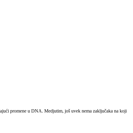
zivajući promene u DNA. Medjutim, još uvek nema zaključaka na koji