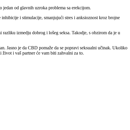
kao jedan od glavnih uzroka problema sa erekcijom.
hibicije i stimulacije, smanjujući stres i anksioznost kroz brojne
 razliku izmedju dobrog i lošeg seksa. Takodje, s obzirom da je u
ivan. Jasno je da CBD pomaže da se popravi seksualni učinak. Ukoliko
vot i vaš partner će vam biti zahvalni za to.