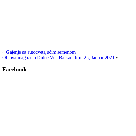
«
Gajenje sa autocvetajućim semenom
Objava magazina Dolce Vita Balkan, broj 25, Januar 2021
»
Facebook