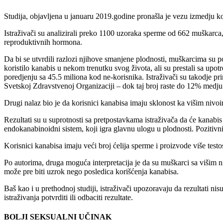
Studija, objavljena u januaru 2019.godine pronašla je vezu izmedju kor
Istraživači su analizirali preko 1100 uzoraka sperme od 662 muškarca, p
reproduktivnih hormona.
Da bi se utvrdili razlozi njihove smanjene plodnosti, muškarcima su p
koristilo kanabis u nekom trenutku svog života, ali su prestali sa upotr
poredjenju sa 45.5 miliona kod ne-korisnika. Istraživači su takodje p
Svetskoj Zdravstvenoj Organizaciji – dok taj broj raste do 12% medju
Drugi nalaz bio je da korisnici kanabisa imaju sklonost ka višim nivoi
Rezultati su u suprotnosti sa pretpostavkama istraživača da će kanabis
endokanabinoidni sistem, koji igra glavnu ulogu u plodnosti. Pozitivni
Korisnici kanabisa imaju veći broj ćelija sperme i proizvode više testos
Po autorima, druga moguća interpretacija je da su muškarci sa višim n
može pre biti uzrok nego posledica korišćenja kanabisa.
Baš kao i u prethodnoj studiji, istraživači upozoravaju da rezultati ni
istraživanja potvrditi ili odbaciti rezultate.
BOLJI SEKSUALNI UČINAK