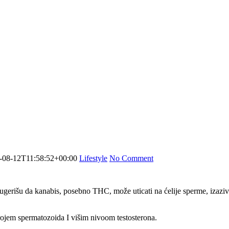
-08-12T11:58:52+00:00
Lifestyle
No Comment
sugerišu da kanabis, posebno THC, može uticati na ćelije sperme, iza
brojem spermatozoida I višim nivoom testosterona.