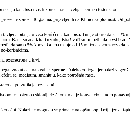
išćenja kanabisa i viših koncentracija ćelija sperme i testosterona.
rosečne starosti 36 godina, prijavljenih na Klinici za plodnost. Od polov
ostavljena pitanja u vezi korišćenja kanabisa. Tim je otkrio da je 11% 
ebom. Kada su analizirali uzorke, istraživači su primetili da bivši i sad
rimetili da samo 5% korisnika ima manje od 15 miliona spermatozoida po
 ne-korisnicima.
ma testosterona u krvi.
 negativno uticati na kvalitet sperme. Daleko od toga, jer nalazi suger
 efekti se, medjutim, smanjuju, kako potrošnja raste.
terona, potvrdila je nova studija.
ivoom testosterona skloniji rizičnom, manje konvencionalnom ponašanju,
su konačni. Nalazi ne mogu da se primene na opštu populaciju jer su ispit