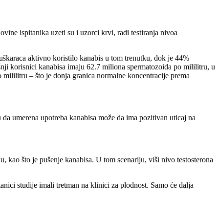
ine ispitanika uzeti su i uzorci krvi, radi testiranja nivoa
muškaraca aktivno koristilo kanabis u tom trenutku, dok je 44%
ašnji korisnici kanabisa imaju 62.7 miliona spermatozoida po mililitru, u
 mililitru – što je donja granica normalne koncentracije prema
išu da umerena upotreba kanabisa može da ima pozitivan uticaj na
 kao što je pušenje kanabisa. U tom scenariju, viši nivo testosterona
anici studije imali tretman na klinici za plodnost. Samo će dalja