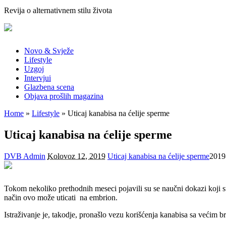
Revija o alternativnem stilu života
Novo & Svježe
Lifestyle
Uzgoj
Intervjui
Glazbena scena
Objava prošlih magazina
Home
»
Lifestyle
» Uticaj kanabisa na ćelije sperme
Uticaj kanabisa na ćelije sperme
DVB Admin
Kolovoz 12, 2019
Uticaj kanabisa na ćelije sperme
2019
Tokom nekoliko prethodnih meseci pojavili su se naučni dokazi koji 
način ovo može uticati na embrion.
Istraživanje je, takodje, pronašlo vezu korišćenja kanabisa sa većim 