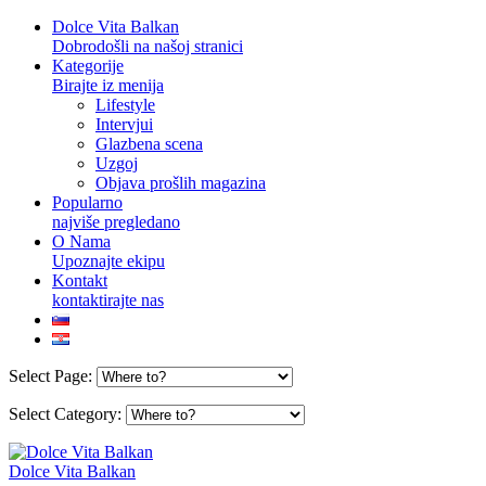
Dolce Vita Balkan
Dobrodošli na našoj stranici
Kategorije
Birajte iz menija
Lifestyle
Intervjui
Glazbena scena
Uzgoj
Objava prošlih magazina
Popularno
najviše pregledano
O Nama
Upoznajte ekipu
Kontakt
kontaktirajte nas
Select Page:
Select Category:
Dolce Vita Balkan