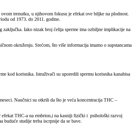
 ovom trenutku, u njihovom fokusu je efekat ove biljke na plodnost.
eriodu od 1973. do 2011. godine.
g zaključka. Iako nizak broj ćelija sperme ima ozbiljne implikacije na
oksičnom okruženju. Srećom, što više informacija imamo o supstancama
rme kod korisnika. Istraživači su uporedili spermu korisnika kanabisa
eseci. Naučnici su otkrili da što je veća koncentracija THC –
efekat THC-a na embrion,i na kasniji fizički i psihološki razvoj
 buduće studije treba iscrpnije da se bave.