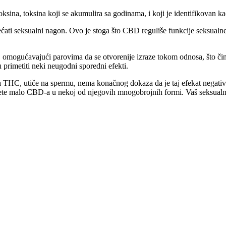
oksina, toksina koji se akumulira sa godinama, i koji je identifikovan 
ti seksualni nagon. Ovo je stoga što CBD reguliše funkcije seksualne in
 omogućavajući parovima da se otvorenije izraze tokom odnosa, što čini
primetiti neki neugodni sporedni efekti.
vega THC, utiče na spermu, nema konačnog dokaza da je taj efekat negat
e malo CBD-a u nekoj od njegovih mnogobrojnih formi. Vaš seksualni ži