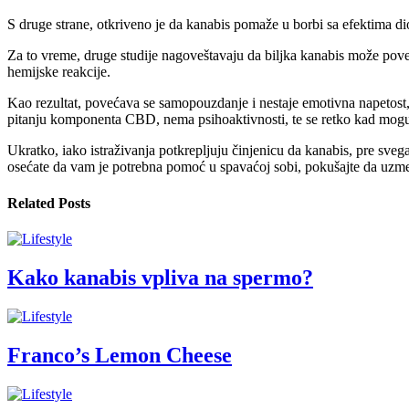
S druge strane, otkriveno je da kanabis pomaže u borbi sa efektima di
Za to vreme, druge studije nagoveštavaju da biljka kanabis može poveća
hemijske reakcije.
Kao rezultat, povećava se samopouzdanje i nestaje emotivna napetost,
pitanju komponenta CBD, nema psihoaktivnosti, te se retko kad mogu 
Ukratko, iako istraživanja potkrepljuju činjenicu da kanabis, pre s
osećate da vam je potrebna pomoć u spavaćoj sobi, pokušajte da uzmet
Related Posts
Kako kanabis vpliva na spermo?
Franco’s Lemon Cheese