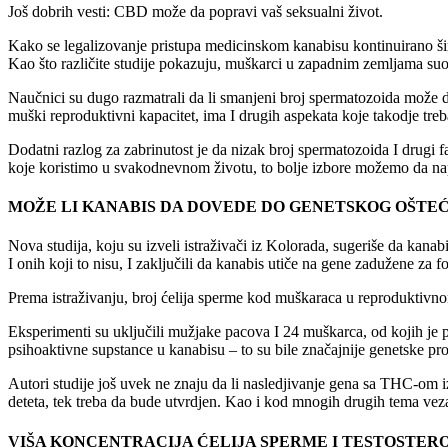
Još dobrih vesti: CBD može da popravi vaš seksualni život.
Kako se legalizovanje pristupa medicinskom kanabisu kontinuirano šir
Kao što različite studije pokazuju, muškarci u zapadnim zemljama suo
Naučnici su dugo razmatrali da li smanjeni broj spermatozoida može da 
muški reproduktivni kapacitet, ima I drugih aspekata koje takodje treba
Dodatni razlog za zabrinutost je da nizak broj spermatozoida I drugi
koje koristimo u svakodnevnom životu, to bolje izbore možemo da na
MOŽE LI KANABIS DA DOVEDE DO GENETSKOG OŠTE
Nova studija, koju su izveli istraživači iz Kolorada, sugeriše da kana
I onih koji to nisu, I zaključili da kanabis utiče na gene zadužene za f
Prema istraživanju, broj ćelija sperme kod muškaraca u reproduktivn
Eksperimenti su uključili mužjake pacova I 24 muškarca, od kojih je 
psihoaktivne supstance u kanabisu – to su bile značajnije genetske p
Autori studije još uvek ne znaju da li nasledjivanje gena sa THC-om i
deteta, tek treba da bude utvrdjen. Kao i kod mnogih drugih tema vez
VIŠA KONCENTRACIJA ĆELIJA SPERME I TESTOSTER