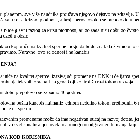
i planetom, sve više naučnika proučava njegovo dejstvo na zdravlje. U
čavaju se sa krizom plodnosti, a broj spermatozoida se prepolovio u p
bude glavni razlog za krizu plodnosti, ali do sada nisu došli do čvrsto
 uzeti u obzir.
 faktori koji utiču na kvalitet sperme mogu da budu znak da živimo u t
pravimo. Naravno, ovo se odnosi i na kanabis.
ĆENJA?
bis utiče na kvalitet sperme, izazivajući promene na DNK u ćelijama spe
ormiranje telesnih organa I na gene koji kontrolišu rast tokom razvoja.
om dobu prepolovio se za samo 40 godina.
polovina pušila kanabis najmanje jednom nedeljno tokom prethodnih 6 m
romene na spermi.
zazvanim promenama može da ima negativan uticaj na razvoj deteta, jer 
anih za svet kanabisa, još uvek ima mnogo neodgovorenih pitanja kojima
ONA KOD KORISNIKA