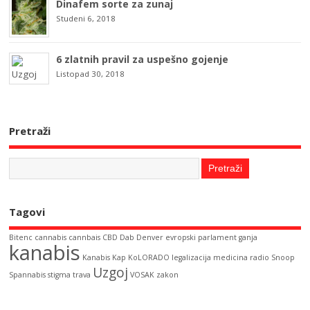
Dinafem sorte za zunaj
Studeni 6, 2018
6 zlatnih pravil za uspešno gojenje
Listopad 30, 2018
Pretraži
Tagovi
Bitenc
cannabis
cannbais
CBD
Dab
Denver
evropski parlament
ganja
kanabis
Kanabis Kap
KoLORADO
legalizacija
medicina
radio
Snoop
Uzgoj
Spannabis
stigma
trava
VOSAK
zakon