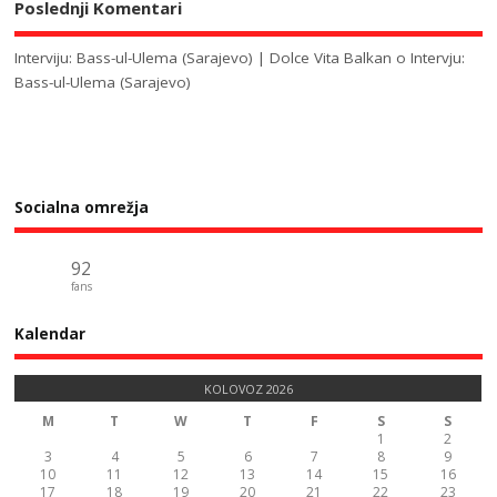
Poslednji Komentari
Interviju: Bass-ul-Ulema (Sarajevo) | Dolce Vita Balkan
o
Intervju:
Bass-ul-Ulema (Sarajevo)
Socialna omrežja
92
fans
Kalendar
KOLOVOZ 2026
M
T
W
T
F
S
S
1
2
3
4
5
6
7
8
9
10
11
12
13
14
15
16
17
18
19
20
21
22
23