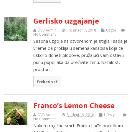
Gerlisko uzgajanje
DVB Admin
Prosinac 17, 2018
Uzgoj
No Comment
Sezona uzgoja na otvorenom je stigla i sada je
vreme da proklijaju semena kanabisa koja će
uskoro doneti plodove, pružajući vam ostavu
punu pupoljaka da preživite zimu. Nažalost,
prostor...
Preberi več
Franco’s Lemon Cheese
DVB Admin
Studeni 19, 2018
Lifestyle
No Comment
Nakon tragične smrti Franka Lođe početkom