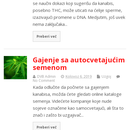
se naučni dokazi koji sugerišu da kanabis,
posebno THC, može uticati na ćelije sperme,
izazivajući promene u DNA. Medjutim, još uvek
nema zaključaka...
Preberi več
Gajenje sa autocvetajućim
semenom
DVB Admin
Kolovoz 6, 2019
Uzgoj
No Comment
Kada odlučite da počnete sa gajenjem
kanabisa, možda ćete gledati online kataloge
semenja. Videćete kompanije koje nude
sojeve označene kao samocvetajući, ali šta to
znači i zašto bi uzgajivač...
Preberi več