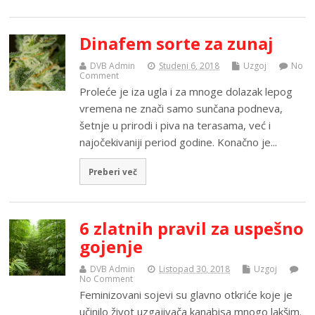
Dinafem sorte za zunaj
DVB Admin
Studeni 6, 2018
Uzgoj
No
Comment
Proleće je iza ugla i za mnoge dolazak lepog
vremena ne znači samo sunčana podneva,
šetnje u prirodi i piva na terasama, već i
najočekivaniji period godine. Konačno je...
Preberi več
6 zlatnih pravil za uspešno
gojenje
DVB Admin
Listopad 30, 2018
Uzgoj
No Comment
Feminizovani sojevi su glavno otkriće koje je
učinilo život uzgajivača kanabisa mnogo lakšim.