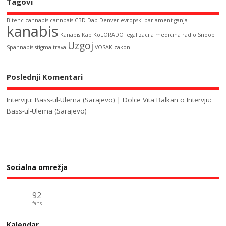
Tagovi
Bitenc
cannabis
cannbais
CBD
Dab
Denver
evropski parlament
ganja
kanabis
Kanabis Kap
KoLORADO
legalizacija
medicina
radio
Snoop
Uzgoj
Spannabis
stigma
trava
VOSAK
zakon
Poslednji Komentari
Interviju: Bass-ul-Ulema (Sarajevo) | Dolce Vita Balkan
o
Intervju:
Bass-ul-Ulema (Sarajevo)
Socialna omrežja
92
fans
Kalendar