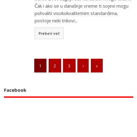
Čak i ako se u današnje vreme ti sojevi mogu
pohvaliti visokokvalitetnim standardima,
postoje neki trikovi...
Preberi več
1
2
3
›
»
Facebook