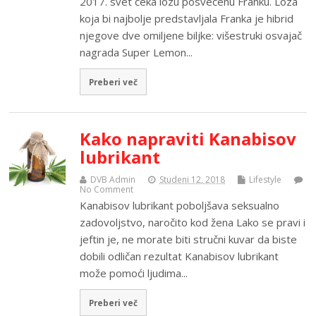
2017. svet čeka lozu posvećenu Franku. Loza
koja bi najbolje predstavljala Franka je hibrid
njegove dve omiljene biljke: višestruki osvajač
nagrada Super Lemon...
Preberi več
Kako napraviti Kanabisov
lubrikant
DVB Admin
Studeni 12, 2018
Lifestyle
No Comment
Kanabisov lubrikant poboljšava seksualno
zadovoljstvo, naročito kod žena Lako se pravi i
jeftin je, ne morate biti stručni kuvar da biste
dobili odličan rezultat Kanabisov lubrikant
može pomoći ljudima...
Preberi več