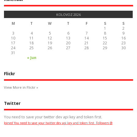
KOLOVOZ 2026
M
T
W
T
F
S
S
1
2
3
4
5
6
7
8
9
10
11
12
13
14
15
16
17
18
19
20
21
22
23
24
25
26
27
28
29
30
31
« Jun
Flickr
View More in Flickr »
Twitter
You need to save your twitter dev api key and token first.
Joined You need to save your twitter dev api key and token first. Followers @